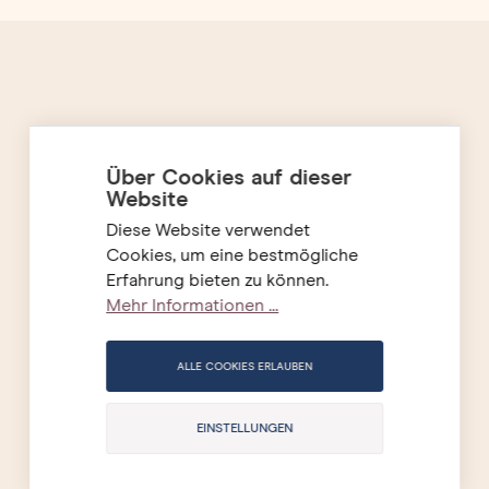
Newsletter
Über Cookies auf dieser
Wir informieren Dich regelmässig über
Website
Aktionen, Veranstaltungen und News
Diese Website verwendet
aus unserer Weinwelt. Mit Deiner
Cookies, um eine bestmögliche
Anmeldung akzeptierst Du unsere
Erfahrung bieten zu können.
allgemeinem
Mehr Informationen ...
Datenschutzbestimmungen.
ALLE COOKIES ERLAUBEN
E-Mail Adresse
EINSTELLUNGEN