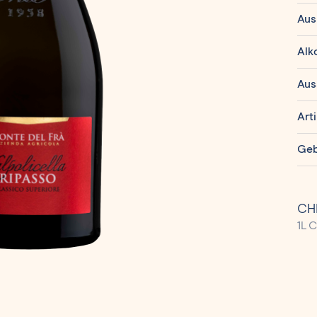
Aus
Alk
Aus
Art
Geb
CHF
1L 