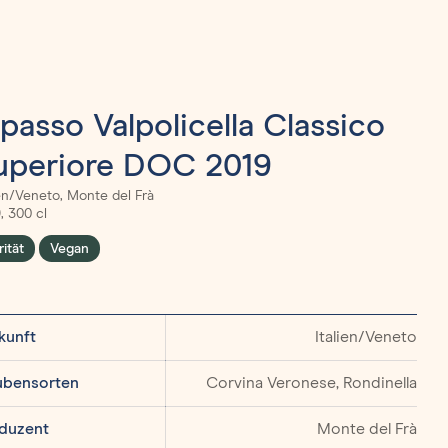
ipasso Valpolicella Classico
uperiore DOC 2019
ien/Veneto, Monte del Frà
, 300 cl
rität
Vegan
kunft
Italien/Veneto
ubensorten
Corvina Veronese, Rondinella
duzent
Monte del Frà