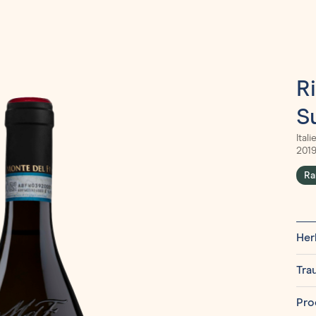
R
S
Ital
2019
Ra
Her
Tra
Pro