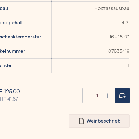
bau
Holzfassausbau
oholgehalt
14 %
schanktemperatur
16 - 18 °C
ikelnummer
07633419
inde
1
Produkt Anzahl: 
Anzahl
 125.00
CHF 41.67
Weinbeschrieb