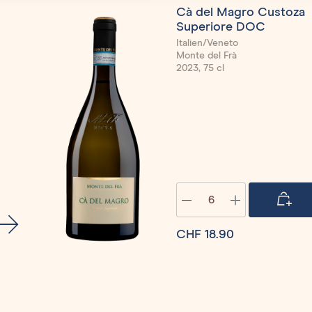
Cà del Magro Custoza
Superiore DOC
Italien/Veneto
Monte del Frà
2023, 75 cl
Quantity
CHF 18.90