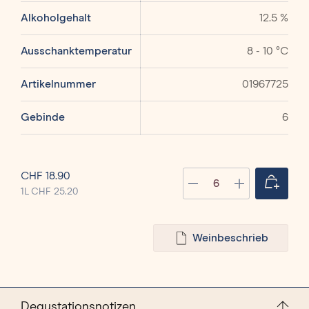
Alkoholgehalt
12.5 %
Ausschanktemperatur
8 - 10 °C
Artikelnummer
01967725
Gebinde
6
Produkt Anzahl: Gi
CHF 18.90
Anzahl
1L CHF 25.20
Weinbeschrieb
Degustationsnotizen