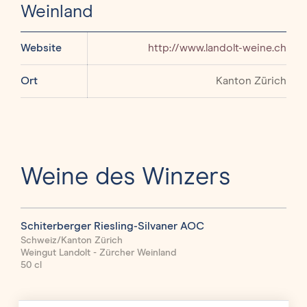
Weinland
Website
http://www.landolt-weine.ch
Ort
Kanton Zürich
Weine des Winzers
Schiterberger Riesling-Silvaner AOC
Zür
Zür
Schweiz/Kanton Zürich
Weingut Landolt - Zürcher Weinland
Schw
50 cl
Wein
2024