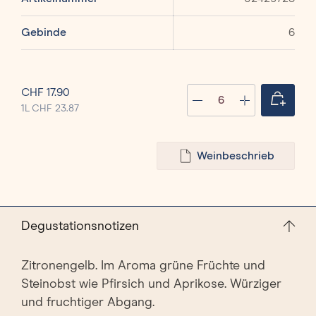
Gebinde
6
Produkt Anzahl: Gi
CHF 17.90
Anzahl
1L CHF 23.87
Weinbeschrieb
Degustationsnotizen
Zitronengelb. Im Aroma grüne Früchte und
Steinobst wie Pfirsich und Aprikose. Würziger
und fruchtiger Abgang.